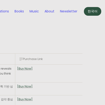
ations
Books
Music
About
Newsletter
한국어
Purchase Link
reveals 
[Buy Now]
ou think
학 기반 심
[Buy Now]
감각 중심 
[Buy Now]