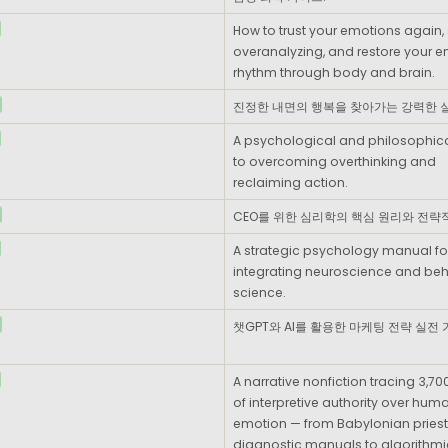
How to trust your emotions again, 
overanalyzing, and restore your e
rhythm through body and brain.
진정한 내면의 행복을 찾아가는 강력한 
A psychological and philosophica
to overcoming overthinking and 
reclaiming action.
CEO를 위한 심리학의 핵심 원리와 전략적
A strategic psychology manual for
integrating neuroscience and beha
science.
챗GPT와 AI를 활용한 마케팅 전략 실전 
A narrative nonfiction tracing 3,700
of interpretive authority over huma
emotion — from Babylonian priests
diagnostic manuals to algorithmic