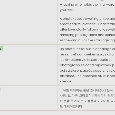
— asking who holds the final word
you feel.
A photo-essay dwelling on belate
emotional revelations—understan
after love, clarity following loss—t
mirroring photographs and senten
eschewing quick fixes for lingering
s
Un photo-essai sur le décalage en
ressenti et compréhension, s'attar
les émotions via textes courts et 
photographies contemplatives, po
qui saisissent après coup une relat
distance, une absence ou leur pro
silence.
『너를 이해하는 일은 언제나 늦게 온다』
사랑, 일, 가족, 그리고 “나 자신과의 관계”
한 번쯤 무너져 본 마음들의 이야기를 따
토 에세이입니다.