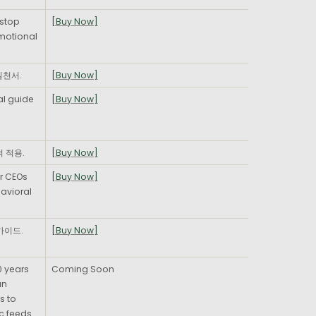
stop 
[Buy Now]
motional 
실천서.
[Buy Now]
l guide 
[Buy Now]
 적용.
[Buy Now]
 CEOs 
[Buy Now]
vioral 
가이드.
[Buy Now]
 years 
Coming Soon
n 
 to 
 feeds 