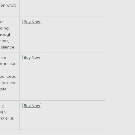
 on what 
d 
[Buy Now]
ding 
hrough 
ces, 
 silence.
tre 
[Buy Now]
dant sur 
ur ceux 
ion, une 
pre 
는

[Buy Now]
까지

라가는 포